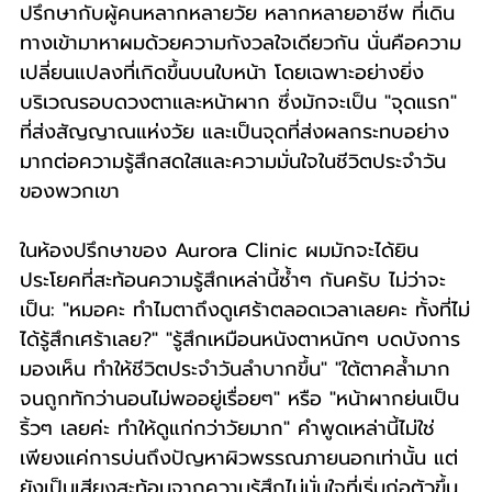
ปรึกษากับผู้คนหลากหลายวัย หลากหลายอาชีพ ที่เดิน
ทางเข้ามาหาผมด้วยความกังวลใจเดียวกัน นั่นคือความ
เปลี่ยนแปลงที่เกิดขึ้นบนใบหน้า โดยเฉพาะอย่างยิ่ง
บริเวณรอบดวงตาและหน้าผาก ซึ่งมักจะเป็น "จุดแรก" 
ที่ส่งสัญญาณแห่งวัย และเป็นจุดที่ส่งผลกระทบอย่าง
มากต่อความรู้สึกสดใสและความมั่นใจในชีวิตประจำวัน
ของพวกเขา
ในห้องปรึกษาของ Aurora Clinic ผมมักจะได้ยิน
ประโยคที่สะท้อนความรู้สึกเหล่านี้ซ้ำๆ กันครับ ไม่ว่าจะ
เป็น: "หมอคะ ทำไมตาถึงดูเศร้าตลอดเวลาเลยคะ ทั้งที่ไม่
ได้รู้สึกเศร้าเลย?" "รู้สึกเหมือนหนังตาหนักๆ บดบังการ
มองเห็น ทำให้ชีวิตประจำวันลำบากขึ้น" "ใต้ตาคล้ำมาก
จนถูกทักว่านอนไม่พออยู่เรื่อยๆ" หรือ "หน้าผากย่นเป็น
ริ้วๆ เลยค่ะ ทำให้ดูแก่กว่าวัยมาก" คำพูดเหล่านี้ไม่ใช่
เพียงแค่การบ่นถึงปัญหาผิวพรรณภายนอกเท่านั้น แต่
ยังเป็นเสียงสะท้อนจากความรู้สึกไม่มั่นใจที่เริ่มก่อตัวขึ้น