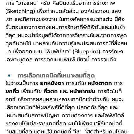
การ "วางแผน" ครับ ศิลปินจะเริ่มจากการร่างภาพ 
(Sketching) เพื่อกำหนดสัดส่วน องค์ประกอบ แสง
เงา และทิศทางของงาน ในทางศัลยกรรมตกแต่ง นี่คือ
ขั้นตอนของการวางแผนการรักษาที่พิถีพิถันและแม่นยำ
ที่สุด ผมจะนำข้อมูลที่ได้จากการวิเคราะห์และจากการพูด
คุยกับคนไข้ มาผสานกับความรู้และประสบการณ์ที่สั่งสม
มา เพื่อออกแบบ "พิมพ์เขียว" (Blueprint) การรักษา
เฉพาะบุคคล การออกแบบพิมพ์เขียวนี้ อาจรวมถึง
การเลือกเทคนิคที่เหมาะสมที่สุด
ไม่ว่าจะเป็นการ 
ยกหนังตา
 การแก้ไข 
หนังตาตก
 การ 
ยกคิ้ว
 เพื่อแก้ไข 
คิ้วตก
 และ 
หน้าผากย่น
 การฉีดโบท็
อกซ์ หรือการผสมผสานหลายเทคนิคเข้าด้วยกัน ผมจะ
เลือกเทคนิคที่ให้ผลลัพธ์ที่ดีที่สุด ปลอดภัยที่สุด และ
เหมาะสมกับสภาพปัญหา ความต้องการ และไลฟ์สไตล์
ของคนไข้แต่ละรายมากที่สุด ผมไม่เพียงแต่ใช้เทคนิคที่
ทันสมัยที่สุด แต่ผมใช้เทคนิคที่ "ใช่" ที่สุดสำหรับคนไข้คน