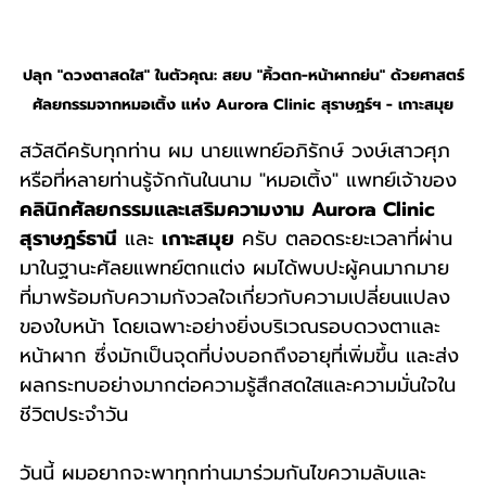
ปลุก "ดวงตาสดใส" ในตัวคุณ: สยบ "คิ้วตก-หน้าผากย่น" ด้วยศาสตร์
ศัลยกรรมจากหมอเติ้ง แห่ง Aurora Clinic สุราษฎร์ฯ - เกาะสมุย
สวัสดีครับทุกท่าน ผม นายแพทย์อภิรักษ์ วงษ์เสาวศุภ 
หรือที่หลายท่านรู้จักกันในนาม "หมอเติ้ง" แพทย์เจ้าของ 
คลินิกศัลยกรรมและเสริมความงาม Aurora Clinic 
สุราษฎร์ธานี
 และ 
เกาะสมุย
 ครับ ตลอดระยะเวลาที่ผ่าน
มาในฐานะศัลยแพทย์ตกแต่ง ผมได้พบปะผู้คนมากมาย
ที่มาพร้อมกับความกังวลใจเกี่ยวกับความเปลี่ยนแปลง
ของใบหน้า โดยเฉพาะอย่างยิ่งบริเวณรอบดวงตาและ
หน้าผาก ซึ่งมักเป็นจุดที่บ่งบอกถึงอายุที่เพิ่มขึ้น และส่ง
ผลกระทบอย่างมากต่อความรู้สึกสดใสและความมั่นใจใน
ชีวิตประจำวัน
วันนี้ ผมอยากจะพาทุกท่านมาร่วมกันไขความลับและ