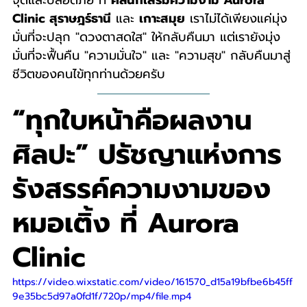
จุดและปลอดภัย ที่ 
คลินิกเสริมความงาม Aurora 
Clinic สุราษฎร์ธานี
 และ 
เกาะสมุย
 เราไม่ได้เพียงแค่มุ่ง
มั่นที่จะปลุก "ดวงตาสดใส" ให้กลับคืนมา แต่เรายังมุ่ง
มั่นที่จะฟื้นคืน "ความมั่นใจ" และ "ความสุข" กลับคืนมาสู่
ชีวิตของคนไข้ทุกท่านด้วยครับ
“ทุกใบหน้าคือผลงาน
ศิลปะ” ปรัชญาแห่งการ
รังสรรค์ความงามของ
หมอเติ้ง ที่ Aurora 
Clinic
https://video.wixstatic.com/video/161570_d15a19bfbe6b45ff
9e35bc5d97a0fd1f/720p/mp4/file.mp4