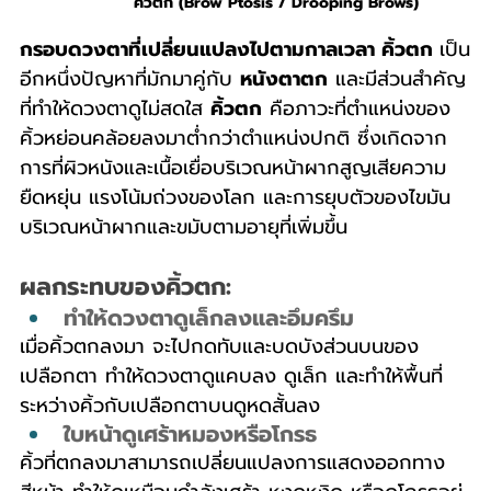
คิ้วตก (Brow Ptosis / Drooping Brows)
กรอบดวงตาที่เปลี่ยนแปลงไปตามกาลเวลา คิ้วตก 
เป็น
อีกหนึ่งปัญหาที่มักมาคู่กับ 
หนังตาตก
 และมีส่วนสำคัญ
ที่ทำให้ดวงตาดูไม่สดใส 
คิ้วตก
 คือภาวะที่ตำแหน่งของ
คิ้วหย่อนคล้อยลงมาต่ำกว่าตำแหน่งปกติ ซึ่งเกิดจาก
การที่ผิวหนังและเนื้อเยื่อบริเวณหน้าผากสูญเสียความ
ยืดหยุ่น แรงโน้มถ่วงของโลก และการยุบตัวของไขมัน
บริเวณหน้าผากและขมับตามอายุที่เพิ่มขึ้น
ผลกระทบของคิ้วตก:
ทำให้ดวงตาดูเล็กลงและอึมครึม
เมื่อคิ้วตกลงมา จะไปกดทับและบดบังส่วนบนของ
เปลือกตา ทำให้ดวงตาดูแคบลง ดูเล็ก และทำให้พื้นที่
ระหว่างคิ้วกับเปลือกตาบนดูหดสั้นลง
ใบหน้าดูเศร้าหมองหรือโกรธ
คิ้วที่ตกลงมาสามารถเปลี่ยนแปลงการแสดงออกทาง