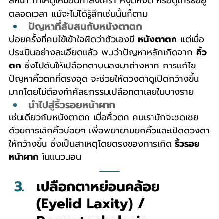
สีหน้า ทำให้ดูเหมือนกำลังเศร้า หงุดหงิด หรือดูโกรธอยู่
ตลอดเวลา แม้จะไม่ได้รู้สึกเช่นนั้นก็ตาม
ปัญหาที่สับสนกับหนังตาตก
บ่อยครั้งที่คนไข้เข้าใจผิดว่าตัวเองมี 
หนังตาตก
 แต่เมื่อ
ประเมินอย่างละเอียดแล้ว พบว่าปัญหาหลักเกิดจาก 
คิ้ว
ตก
 ซึ่งไปดันให้เปลือกตาบนลงมาต่างหาก การแก้ไข
ปัญหาคิ้วตกที่ตรงจุด จะช่วยให้ดวงตาดูเปิดกว้างขึ้น
มากโดยไม่ต้องทำศัลยกรรมเปลือกตาเลยในบางราย
นำไปสู่ริ้วรอยหน้าผาก
เช่นเดียวกับหนังตาตก เมื่อคิ้วตก คนเรามักจะชดเชย
ด้วยการเลิกคิ้วบ่อยๆ เพื่อพยายามยกคิ้วและเปิดดวงตา
ให้กว้างขึ้น ซึ่งเป็นสาเหตุโดยตรงของการเกิด 
ริ้วรอย
หน้าผาก
 ในแนวนอน
เปลือกตาหย่อนคล้อย 
(Eyelid Laxity) / 