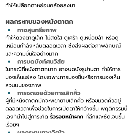
ทำให้เปลือกตาหย่อนคล้อยลงมา
ผลกระทบของหนังตาตก
ทางสุนทรียภาพ
ทำให้ดวงตาดูเล็ก ไม่สดใส ดูเศร้า ดูเหนื่อยล้า หรือดู
เหมือนกำลังหลับตลอดเวลา ซึ่งส่งผลต่อภาพลักษณ์
และความมั่นใจอย่างมาก
การบดบังทัศนวิสัย
ในกรณีที่หนังตาตกมาก อาจบดบังรูม่านตา ทำให้การ
มองเห็นแย่ลง โดยเฉพาะการมองขึ้นหรือการมองเห็น
ส่วนบนของภาพ
การชดเชยด้วยการเลิกคิ้ว
ผู้ที่มีหนังตาตกมักจะพยายามเลิกคิ้ว หรือขมวดคิ้วอยู่
ตลอดเวลาเพื่อช่วยในการเปิดตาให้กว้างขึ้น พฤติกรรมนี้
เองที่นำไปสู่การเกิด 
ริ้วรอยหน้าผาก
 ที่ลึกและชัดเจนขึ้น
เรื่อยๆ
ผลกระทบทางจิตใจ