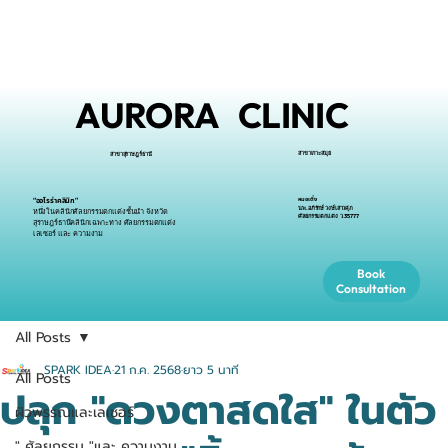
AURORA CLINIC
สาขาเกาะสมุย
สาขาสุราษฎร์ธานี
หมอเติ้ง
“ออโรร่าคลินิก”
นพ.อภิรักษ์ วงษ์เสาวศุภ
หนึ่งในคลินิกศัลยกรรมตกแต่งชั้นนำ จังหวัด
ศัลยกรรมตกแต่ง ว.35777
สุราษฎร์ธานีคลินิกเฉพาะทาง ศัลยกรรมตกแต่ง
เลเซอร์ และ ความงาม
Book
Consultation
All Posts
SPARK IDEA
21 ก.ค. 2568
ยาว 5 นาที
All Posts
ปลุก "ดวงตาสดใส" ในตัว
ผิวพรรณและเลเซอร์
" ศัลยกรรม "และ ความงาม