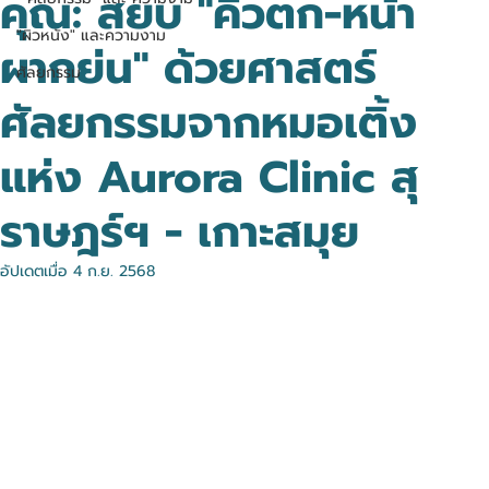
คุณ: สยบ "คิ้วตก-หน้า
"ผิวหนัง" และความงาม
ผากย่น" ด้วยศาสตร์
ศัลยกรรม
ศัลยกรรมจากหมอเติ้ง
แห่ง Aurora Clinic สุ
ราษฎร์ฯ - เกาะสมุย
อัปเดตเมื่อ
4 ก.ย. 2568