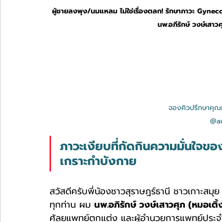
ผู้ชายลงพุง/นมแหลม ไม่ใช่เรื่องตลก! รักษาภาวะ Gynecom
นพ.อภีรักษ์ วงษ์เสาว
จองคิวปรึกษาคุณหม
@au
ภาวะเงียบที่กัดกินความมั่นใจขอ
เกราะกำบังกาย
สวัสดีครับพี่น้องชาวสุราษฎร์ธานี ชาวเกาะสม
ทุกท่าน ผม 
นพ.อภิรักษ์ วงษ์เสาวศุภ (หมอเติ้
ศัลยแพทย์ตกแต่ง และผู้อำนวยการแพทย์ประจ