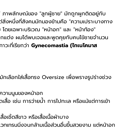
 ภาพลักษณ์ของ "ลูกผู้ชาย" มักถูกผูกติดอยู่กับ
่สิ่งหนึ่งที่สังคมมักมองข้ามคือ "ความเปราะบางทาง
ย โดยเฉพาะบริเวณ "หน้าอก" และ "หน้าท้อง"
กแต่ง ผมได้พบเจอและพูดคุยกับคนไข้ชายจำนวน
วะที่เรียกว่า 
Gynecomastia (ไกเนโคมาส
 และมักเลือกใส่เสื้อทรง Oversize เพื่อพรางรูปร่างช่วง
ปิดความนูนของหน้าอก
สื้อ เช่น การว่ายน้ำ การไปทะเล หรือแม้แต่การเข้า
้อเชิ้ตสีขาว หรือเสื้อเนื้อผ้าบาง
เทรนนิ่งจนกล้ามเนื้อส่วนอื่นขึ้นสวยงาม แต่หน้าอก