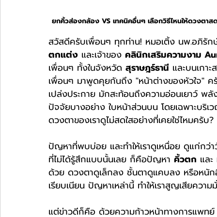
ยกคิ้วส่องกล้อง VS เทคนิคอื่นๆ เลือกวิธีไหนให้ดวงตาส
สวัสดีครับเพื่อนๆ ทุกท่าน! หมอเติ้ง นพ.อภิรัก
ตกแต่ง
 และเจ้าของ 
คลินิกเสริมความงาม Au
เพื่อนๆ ทั้งในจังหวัด 
สุราษฎร์ธานี
 และบนเกาะส
เพื่อนๆ มาพูดคุยกันถึง "หน้าต่างของหัวใจ" คร
เปล่งประกาย มักสะท้อนถึงความอ่อนเยาว์ พลัง
ปัจจัยบางอย่าง ใบหน้าส่วนบน โดยเฉพาะบริเวณ
ดวงตาของเราดูไม่สดใสอย่างที่เคยใช่ไหมครับ?
ปัญหาที่พบบ่อย และทำให้เราดูเหนื่อย ดูแก่กว่า
ที่ไม่ได้รู้สึกแบบนั้นเลย ก็คือปัญหา 
คิ้วตก
 และ 
ด้วย ดวงตาดูเล็กลง ชั้นตาดูแคบลง หรือหนักอึ
เรียบเนียน ปัญหาเหล่านี้ ทำให้เราสูญเสียความม
แต่ข่าวดีก็คือ ด้วยความก้าวหน้าทางการแพทย์