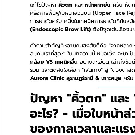
แก้ไขปัญหา 
คิ้วตก
 และ 
หน้าผากย่น
 ครับ หัตถ
หรือการฟื้นฟูใบหน้าส่วนบน (Upper Face Rejuv
การผ่าตัดครับ หนึ่งในเทคนิคการผ่าตัดที่ทันสม
(Endoscopic Brow Lift)
 ซึ่งมีจุดเด่นเรื่อง
คำถามสำคัญที่หลายคนสงสัยก็คือ "จากหลากหลาย
สมกับเราที่สุด?" ในบทความนี้ หมอเติ้ง จะมาเป็น
กล้อง VS เทคนิคอื่น
 อย่างละเอียด เล่าถึงข้อด
รวม และตัดสินใจเลือก "เส้นทาง" สู่ "ดวงตาสด
Aurora Clinic สุราษฎร์ธานี & เกาะสมุย
 ครับ!
ปัญหา "คิ้วตก" และ 
อะไร? - เมื่อใบหน้าส
ของกาลเวลาและแรง