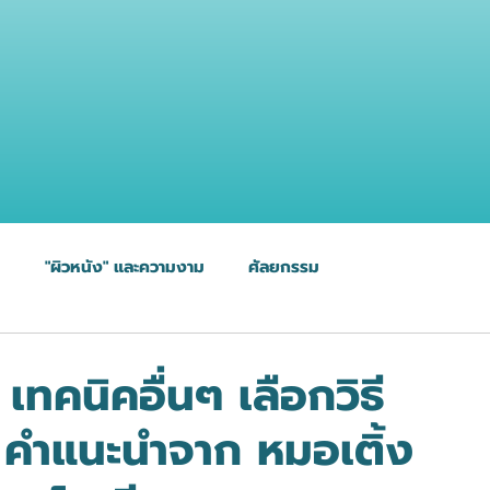
ม
"ผิวหนัง" และความงาม
ศัลยกรรม
เทคนิคอื่นๆ เลือกวิธี
คำแนะนำจาก หมอเติ้ง