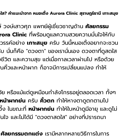
ดใส? คำแนะนำจาก หมอเติ้ง Aurora Clinic สุราษฎร์ธานี เกาะสมุย
ษ์ วงษ์เสาวศุภ แพทย์ผู้เชี่ยวชาญด้าน 
ศัลยกรรม
rora Clinic
 ที่พร้อมดูแลความสวยความมั่นใจให้กับ
วรรค์อย่าง 
เกาะสมุย
 ครับ วันนี้หมอเติ้งอยากจะชวน
ับ นั่นก็คือ "ดวงตา" ของเรานั่นเอง ดวงตาที่ดูสดใส 
ชีวิต และความสุข แต่เมื่อกาลเวลาผ่านไป หรือด้วย
คิ้วและหน้าผาก ก็อาจมีการเปลี่ยนแปลง ทำให้
วัย หรือแม้แต่ดูเหมือนกำลังโกรธอยู่ตลอดเวลา ทั้งๆ 
หน้าผากย่น
 ครับ 
คิ้วตก
 ทำให้หางตาดูตกตามไป
้ง ในขณะที่ 
หน้าผากย่น
 ทำให้ใบหน้าดูมีอายุ และดูไม่
ั่นใจ และไม่ได้มี "ดวงตาสดใส" อย่างที่ปรารถนา
 
ศัลยกรรมตกแต่ง
 เรามีหลากหลายวิธีการในการ