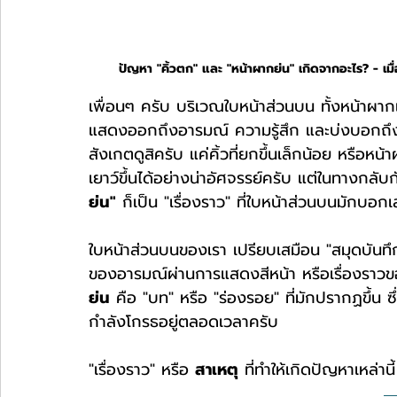
ปัญหา "คิ้วตก" และ "หน้าผากย่น" เกิดจากอะไร? - เ
เพื่อนๆ ครับ บริเวณใบหน้าส่วนบน ทั้งหน้าผากแ
แสดงออกถึงอารมณ์ ความรู้สึก และบ่งบอกถึง
สังเกตดูสิครับ แค่คิ้วที่ยกขึ้นเล็กน้อย หรือหน
เยาว์ขึ้นได้อย่างน่าอัศจรรย์ครับ แต่ในทางกลั
ย่น"
 ก็เป็น "เรื่องราว" ที่ใบหน้าส่วนบนมักบอก
ใบหน้าส่วนบนของเรา เปรียบเสมือน "สมุดบันทึก" ท
ของอารมณ์ผ่านการแสดงสีหน้า หรือเรื่องราวข
ย่น
 คือ "บท" หรือ "ร่องรอย" ที่มักปรากฏขึ้น ซึ่
กำลังโกรธอยู่ตลอดเวลาครับ
"เรื่องราว" หรือ 
สาเหตุ
 ที่ทำให้เกิดปัญหาเหล่านี้