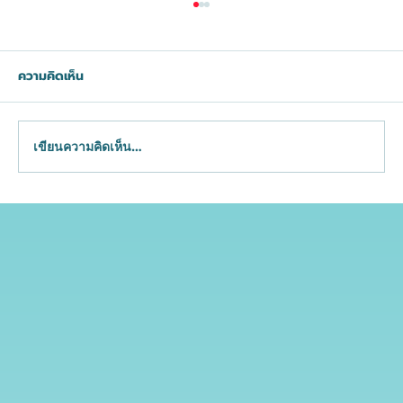
ความคิดเห็น
เขียนความคิดเห็น…
Restore Intimate Confidence: ตกแต่ง
เลเบีย (Labiaplasty) คืนความมั่นใจในทริป
พักผ่อนส่วนตัวแบบ Exclusive โดยหมอ
เติ้ง Aurora Clinic