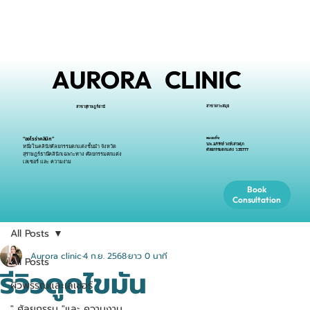
AURORA CLINIC
สาขาเกาะสมุย
สาขาสุราษฎร์ธานี
หมอเติ้ง
“ออโรร่าคลินิก”
นพ.อภิรักษ์ วงษ์เสาวศุภ
หนึ่งในคลินิกศัลยกรรมตกแต่งชั้นนำ จังหวัด
ศัลยกรรมตกแต่ง ว.35777
สุราษฎร์ธานีคลินิกเฉพาะทาง ศัลยกรรมตกแต่ง
เลเซอร์ และ ความงาม
Book
Consultation
All Posts
Aurora clinic
4 ก.ย. 2568
ยาว 0 นาที
All Posts
รีวิวดูดไขมัน
ผิวพรรณและเลเซอร์
" ศัลยกรรม "และ ความงาม