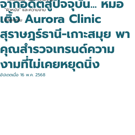
จากอดีตสู่ปัจจุบัน... หมอ
"ผิวหนัง" และความงาม
เติ้ง Aurora Clinic
ศัลยกรรม
สุราษฎร์ธานี-เกาะสมุย พา
คุณสำรวจเทรนด์ความ
งามที่ไม่เคยหยุดนิ่ง
อัปเดตเมื่อ
16 พ.ค. 2568