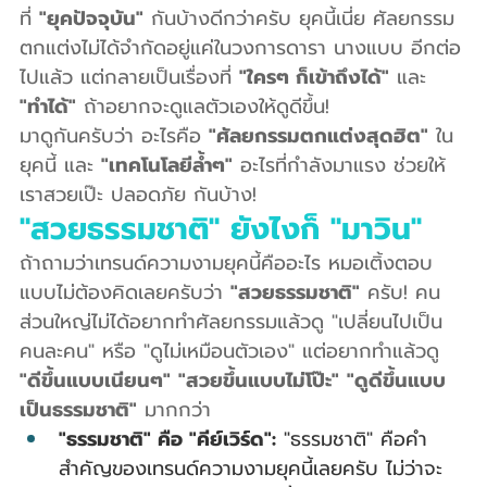
ที่ 
"ยุคปัจจุบัน"
 กันบ้างดีกว่าครับ ยุคนี้เนี่ย ศัลยกรรม
ตกแต่งไม่ได้จำกัดอยู่แค่ในวงการดารา นางแบบ อีกต่อ
ไปแล้ว แต่กลายเป็นเรื่องที่ 
"ใครๆ ก็เข้าถึงได้"
 และ 
"ทำได้"
 ถ้าอยากจะดูแลตัวเองให้ดูดีขึ้น!
มาดูกันครับว่า อะไรคือ 
"ศัลยกรรมตกแต่งสุดฮิต"
 ใน
ยุคนี้ และ 
"เทคโนโลยีล้ำๆ"
 อะไรที่กำลังมาแรง ช่วยให้
เราสวยเป๊ะ ปลอดภัย กันบ้าง!
"สวยธรรมชาติ" ยังไงก็ "มาวิน"
ถ้าถามว่าเทรนด์ความงามยุคนี้คืออะไร หมอเติ้งตอบ
แบบไม่ต้องคิดเลยครับว่า 
"สวยธรรมชาติ"
 ครับ! คน
ส่วนใหญ่ไม่ได้อยากทำศัลยกรรมแล้วดู "เปลี่ยนไปเป็น
คนละคน" หรือ "ดูไม่เหมือนตัวเอง" แต่อยากทำแล้วดู 
"ดีขึ้นแบบเนียนๆ"
"สวยขึ้นแบบไม่โป๊ะ"
"ดูดีขึ้นแบบ
เป็นธรรมชาติ"
 มากกว่า
"ธรรมชาติ" คือ "คีย์เวิร์ด":
 "ธรรมชาติ" คือคำ
สำคัญของเทรนด์ความงามยุคนี้เลยครับ ไม่ว่าจะ