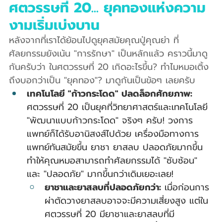
ศตวรรษที่ 20... ยุคทองแห่งความ
งามเริ่มเบ่งบาน
หลังจากที่เราได้ย้อนไปดูยุคสมัยคุณปู่คุณย่า ที่
ศัลยกรรมยังเน้น "การรักษา" เป็นหลักแล้ว คราวนี้มาดู
กันครับว่า ในศตวรรษที่ 20 เกิดอะไรขึ้น? ทำไมหมอเติ้ง
ถึงบอกว่าเป็น "ยุคทอง"? มาดูกันเป็นข้อๆ เลยครับ
เทคโนโลยี "ก้าวกระโดด" ปลดล็อกศักยภาพ:
ศตวรรษที่ 20 เป็นยุคที่วิทยาศาสตร์และเทคโนโลยี 
"พัฒนาแบบก้าวกระโดด" จริงๆ ครับ! วงการ
แพทย์ก็ได้รับอานิสงส์ไปด้วย เครื่องมือทางการ
แพทย์ทันสมัยขึ้น ยาชา ยาสลบ ปลอดภัยมากขึ้น 
ทำให้คุณหมอสามารถทำศัลยกรรมได้ "ซับซ้อน" 
และ "ปลอดภัย" มากขึ้นกว่าเดิมเยอะเลย!
ยาชาและยาสลบที่ปลอดภัยกว่า:
 เมื่อก่อนการ
ผ่าตัดวางยาสลบอาจจะมีความเสี่ยงสูง แต่ใน
ศตวรรษที่ 20 มียาชาและยาสลบที่มี