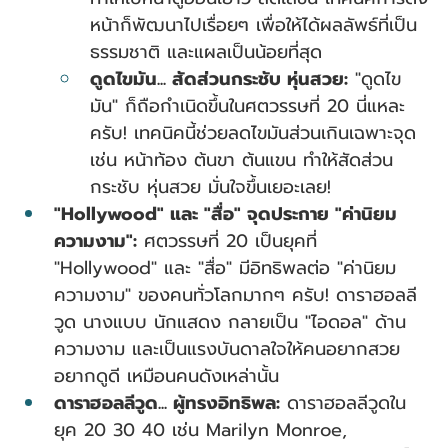
หน้าก็พัฒนาไปเรื่อยๆ เพื่อให้ได้ผลลัพธ์ที่เป็น
ธรรมชาติ และแผลเป็นน้อยที่สุด
ดูดไขมัน... สัดส่วนกระชับ หุ่นสวย:
 "ดูดไข
มัน" ก็ถือกำเนิดขึ้นในศตวรรษที่ 20 นี่แหละ
ครับ! เทคนิคนี้ช่วยลดไขมันส่วนเกินเฉพาะจุด 
เช่น หน้าท้อง ต้นขา ต้นแขน ทำให้สัดส่วน
กระชับ หุ่นสวย มั่นใจขึ้นเยอะเลย!
"Hollywood" และ "สื่อ" จุดประกาย "ค่านิยม
ความงาม":
 ศตวรรษที่ 20 เป็นยุคที่ 
"Hollywood" และ "สื่อ" มีอิทธิพลต่อ "ค่านิยม
ความงาม" ของคนทั่วโลกมากๆ ครับ! ดาราฮอลลี
วูด นางแบบ นักแสดง กลายเป็น "ไอดอล" ด้าน
ความงาม และเป็นแรงบันดาลใจให้คนอยากสวย 
อยากดูดี เหมือนคนดังเหล่านั้น
ดาราฮอลลีวูด... ผู้ทรงอิทธิพล:
 ดาราฮอลลีวูดใน
ยุค 20 30 40 เช่น Marilyn Monroe, 