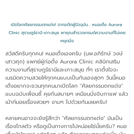
เปิดโลกศัลยกรรมตกแต่ง! จากอดีตสู่ปัจจุบัน... หมอเติ้ง Aurora 
Clinic สุราษฎร์ธานี-เกาะสมุย พาคุณสำรวจเทรนด์ความงามที่ไม่เคย
หยุดนิ่ง
สวัสดีครับทุกคน! หมอเติ้งเองครับ (นพ.อภิรักษ์ วงษ์
เสาวศุภ) แพทย์ผู้ก่อตั้ง Aurora Clinic คลินิกเสริม
ความงามที่สุราษฎร์ธานีและเกาะสมุย ที่ๆ เราตั้งใจจะ
เนรมิตความสวยให้ทุกคนแบบเป็นกันเองสุดๆ วันนี้หมอ
เติ้งอยากจะชวนทุกคนมาเปิดโลก "ศัลยกรรมตกแต่ง" 
แบบฉบับเพื่อนซี้ คุยกันสบายๆ เหมือนนั่งจิบกาแฟ แล้ว
เม้าท์มอยเรื่องสวยๆ งามๆ ไปด้วยกันเลยครับ!
หลายคนอาจจะยังรู้สึกว่า "ศัลยกรรมตกแต่ง" มันเป็น
เรื่องไกลตัว หรือดูเป็นทางการไปหน่อยใช่มั้ยครับ? หมอ