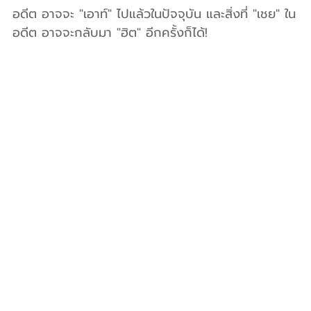
อดีต อาจจะ "เอาท์" ไปแล้วในปัจจุบัน และสิ่งที่ "เชย" ใน
อดีต อาจจะกลับมา "ฮิต" อีกครั้งก็ได้!