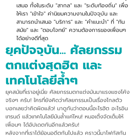
เสมอ ทั้งในระดับ "สากล" และ "ระดับท้องถิ่น" เพื่อ
ให้เรา "เข้าใจ" ค่านิยมความงามในปัจจุบัน และ
สามารถนำเสนอ "บริการ" และ "คำแนะนำ" ที่ "ทัน
สมัย" และ "ตอบโจทย์" ความต้องการของเพื่อนๆ 
ได้อย่างดีที่สุด
ยุคปัจจุบัน... ศัลยกรรม
ตกแต่งสุดฮิต และ
เทคโนโลยีล้ำๆ 
ยุคสมัยที่เราอยู่เนี่ย ศัลยกรรมตกแต่งมันมาแรงแซงโค้ง
จริงๆ ครับ! ใครที่ยังคิดว่าศัลยกรรมเป็นเรื่องไกลตัว 
บอกเลยว่าคิดผิดแล้ว! มาดูกันว่าตอนนี้อะไรฮิต อะไรอิน
เทรนด์ แล้วเทคโนโลยีมันล้ำแค่ไหน! หมอเติ้งจัดเต็มให้
เพื่อนๆ ได้อัปเดตกันอีกแล้วครับ! 
หลังจากที่เราได้ย้อนอดีตกันไปแล้ว คราวนี้มาโฟกัสกัน