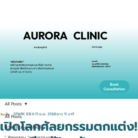
AURORA CLINIC
สาขาเกาะสมุย
สาขาสุราษฎร์ธานี
หมอเติ้ง
“ออโรร่าคลินิก”
นพ.อภิรักษ์ วงษ์เสาวศุภ
หนึ่งในคลินิกศัลยกรรมตกแต่งชั้นนำ จังหวัด
ศัลยกรรมตกแต่ง ว.35777
สุราษฎร์ธานีคลินิกเฉพาะทาง ศัลยกรรมตกแต่ง
เลเซอร์ และ ความงาม
Book
Consultation
All Posts
SPARK IDEA
11 เม.ย. 2568
ยาว 11 นาที
All Posts
เปิดโลกศัลยกรรมตกแต่ง!
ผิวพรรณและเลเซอร์
" ศัลยกรรม "และ ความงาม