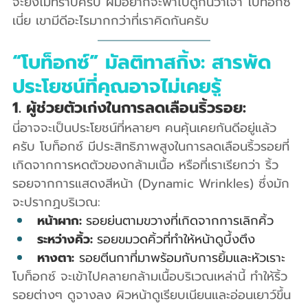
จะยังไม่ทราบครับ ผมอยากจะพาไปดูกันว่าเจ้า โบท็อกซ์ 
เนี่ย เขามีดีอะไรมากกว่าที่เราคิดกันครับ
“โบท็อกซ์” มัลติทาสกิ้ง: สารพัด
ประโยชน์ที่คุณอาจไม่เคยรู้
1. ผู้ช่วยตัวเก่งในการลดเลือนริ้วรอย:
นี่อาจจะเป็นประโยชน์ที่หลายๆ คนคุ้นเคยกันดีอยู่แล้ว
ครับ โบท็อกซ์ มีประสิทธิภาพสูงในการลดเลือนริ้วรอยที่
เกิดจากการหดตัวของกล้ามเนื้อ หรือที่เราเรียกว่า ริ้ว
รอยจากการแสดงสีหน้า (Dynamic Wrinkles) ซึ่งมัก
จะปรากฏบริเวณ:
หน้าผาก: 
รอยย่นตามขวางที่เกิดจากการเลิกคิ้ว
ระหว่างคิ้ว: 
รอยขมวดคิ้วที่ทำให้หน้าดูบึ้งตึง
หางตา:
 รอยตีนกาที่มาพร้อมกับการยิ้มและหัวเราะ
โบท็อกซ์ จะเข้าไปคลายกล้ามเนื้อบริเวณเหล่านี้ ทำให้ริ้ว
รอยต่างๆ ดูจางลง ผิวหน้าดูเรียบเนียนและอ่อนเยาว์ขึ้น