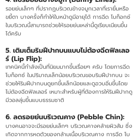
รอยย่นเล็กๆ ที่ปรากฏบริเวณข้างจมูกเวลาที่เรายิ้มหรือ
ขยี้ตา บางครั้งก็ทำให้ใบหน้าดูมีอายุได้ การฉีด โบท็อกซ์ 
ในบริเวณนี้สามารถช่วยให้รอยย่นเหล่านี้ดูเรียบเนียนขึ้น
ได้ครับ
5. เติมเต็มริมฝีปากบนแบบไม่ต้องฉีดฟิลเลอ
ร์ (Lip Flip):
เทคนิคนี้กำลังเป็นที่นิยมมากขึ้นเรื่อยๆ ครับ โดยการฉีด 
โบท็อกซ์ ในปริมาณเล็กน้อยบริเวณขอบริมฝีปากบน จะ
ช่วยให้ริมฝีปากบนดูยกขึ้นเล็กน้อยและดูอวบอิ่มขึ้นโดย
ไม่ต้องฉีดฟิลเลอร์ เหมาะสำหรับผู้ที่ต้องการให้ริมฝีปากดู
มีวอลลุ่มขึ้นแบบธรรมชาติ
6. ลดรอยย่นบริเวณคาง (Pebble Chin):
บางคนอาจจะมีรอยย่นเล็กๆ บริเวณคางคล้ายผิวส้ม ซึ่ง
เกิดจากการหดตัวของกล้ามเนื้อบริเวณคาง การฉีด โบ