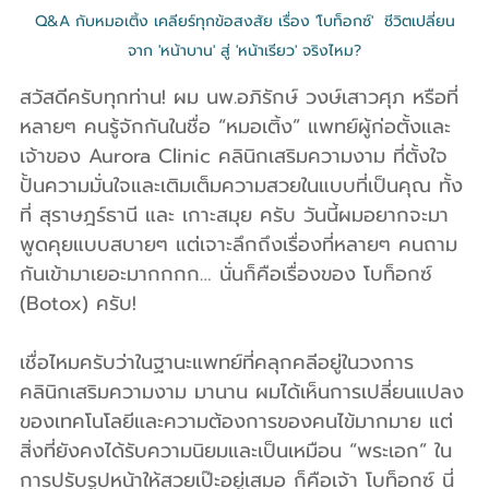
Q&A กับหมอเติ้ง เคลียร์ทุกข้อสงสัย เรื่อง 'โบท็อกซ์'  ชีวิตเปลี่ยน
จาก 'หน้าบาน' สู่ 'หน้าเรียว' จริงไหม?
สวัสดีครับทุกท่าน! ผม นพ.อภิรักษ์ วงษ์เสาวศุภ หรือที่
หลายๆ คนรู้จักกันในชื่อ “หมอเติ้ง” แพทย์ผู้ก่อตั้งและ
เจ้าของ Aurora Clinic คลินิกเสริมความงาม ที่ตั้งใจ
ปั้นความมั่นใจและเติมเต็มความสวยในแบบที่เป็นคุณ ทั้ง
ที่ สุราษฎร์ธานี และ เกาะสมุย ครับ วันนี้ผมอยากจะมา
พูดคุยแบบสบายๆ แต่เจาะลึกถึงเรื่องที่หลายๆ คนถาม
กันเข้ามาเยอะมากกกก… นั่นก็คือเรื่องของ โบท็อกซ์ 
(Botox) ครับ!
เชื่อไหมครับว่าในฐานะแพทย์ที่คลุกคลีอยู่ในวงการ 
คลินิกเสริมความงาม มานาน ผมได้เห็นการเปลี่ยนแปลง
ของเทคโนโลยีและความต้องการของคนไข้มากมาย แต่
สิ่งที่ยังคงได้รับความนิยมและเป็นเหมือน “พระเอก” ใน
การปรับรูปหน้าให้สวยเป๊ะอยู่เสมอ ก็คือเจ้า โบท็อกซ์ นี่