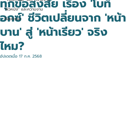
ทุกข้อสงสัย เรื่อง 'โบท็
"ผิวหนัง" และความงาม
อกซ์' ชีวิตเปลี่ยนจาก 'หน้า
ศัลยกรรม
บาน' สู่ 'หน้าเรียว' จริง
ไหม?
อัปเดตเมื่อ
17 ก.ค. 2568