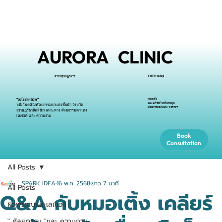
AURORA CLINIC
สาขาเกาะสมุย
สาขาสุราษฎร์ธานี
หมอเติ้ง
“ออโรร่าคลินิก”
นพ.อภิรักษ์ วงษ์เสาวศุภ
หนึ่งในคลินิกศัลยกรรมตกแต่งชั้นนำ จังหวัด
ศัลยกรรมตกแต่ง ว.35777
สุราษฎร์ธานีคลินิกเฉพาะทาง ศัลยกรรมตกแต่ง
เลเซอร์ และ ความงาม
Book
Consultation
All Posts
SPARK IDEA
16 พ.ค. 2568
ยาว 7 นาที
All Posts
Q&A กับหมอเติ้ง เคลียร์
ผิวพรรณและเลเซอร์
" ศัลยกรรม "และ ความงาม