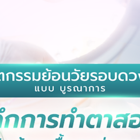
5月2日
在苏梅岛雕塑您的梦想身材：Aurora诊所
Terng医生深入解析MicroAire吸脂、J-
Plasma与腹壁整形术
一次旅行，让崩坏的身材重获新生！妈咪大改造 (Mommy Makeover)