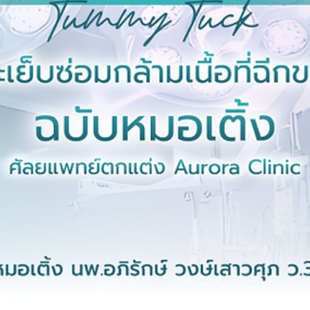
4月11日
女性塑形艺术：深度解析隆胸及乳房提拉术
(Mastopexy)为产后妈妈重塑挺拔曲线执笔
Dr. Aphirak Wongsaosup (Dr. Teng) – 整形
科专科医生
产后乳房下垂矫正全攻略。由素叻他尼和苏梅岛奥罗拉诊所的整形外
家滕医生深入讲解乳房提升隆胸术（植入假体后进行乳房提升）。