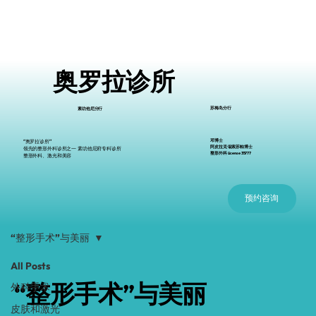
奥罗拉诊所
苏梅岛分行
素叻他尼分行
邓博士
“奥罗拉诊所”
阿皮拉克·翁索苏帕博士
领先的整形外科诊所之一 素叻他尼府专科诊所
整形外科 License 35777
整形外科、激光和美容
预约咨询
“整形手术”与美丽
All Posts
“整形手术”与美丽
外科手术
皮肤和激光