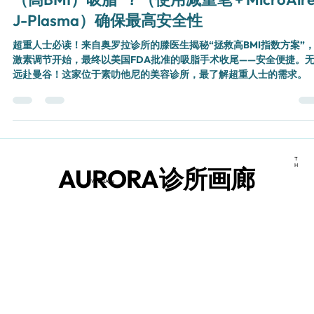
攻克疑难案例！Teng 医生如何规划“大体重
（高BMI）吸脂”？（使用减重笔 + MicroAire
J-Plasma）确保最高安全性
超重人士必读！来自奥罗拉诊所的滕医生揭秘“拯救高BMI指数方案”
激素调节开始，最终以美国FDA批准的吸脂手术收尾——安全便捷。
远赴曼谷！这家位于素叻他尼的美容诊所，最了解超重人士的需求。
T
H
AURORA诊所画廊
WhatsApp