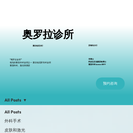
奥罗拉诊所
苏梅岛分行
素叻他尼分行
邓博士
“奥罗拉诊所”
阿皮拉克·翁索苏帕博士
领先的整形外科诊所之一 素叻他尼府专科诊所
整形外科 License 35777
整形外科、激光和美容
预约咨询
All Posts
All Posts
外科手术
皮肤和激光