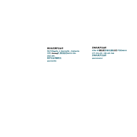
苏梅岛奥罗拉诊所
素叻他尼奥罗拉诊所
9/156-157
素叻府
苏梅岛湄
南
分区
1 号
村
84000
180/1
Village No.
2,
Sriwichai
Rd
., Makhamtia
077-904-610
,
083-629-1446
分区
, Mueang
区,
素叻他尼
84000 096-
苏梅岛
奥罗拉
诊所
6520-899
,
@aurorasamui
奥罗拉
诊所
滕
医生
@auroraclinic