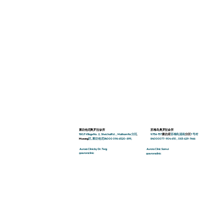
苏梅岛奥罗拉诊所
素叻他尼奥罗拉诊所
9/156-157
素叻府
苏梅岛湄
南
分区
1 号
村
180/1
Village No.
2,
Sriwichai
Rd
., Makhamtia 分区
,
84000
077-904-610
,
083-629-1446
Mueang
区,
素叻他尼
84000 096-6520-899
,
Aurora Clinic by Dr.Teng
Aurora Clinic Samui
@auroraclinic
@auroraclinic