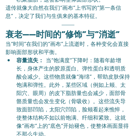
遗传就像大自然在我们“画布”上书写的“第一条信
息”，决定了我们与生俱来的基本特征。
衰老——时间的“修饰”与“消逝”
当“时间”在我们的“画布”上流逝时，各种变化会直接
影响面部形状和平衡。
容量流失：
 当“饱满度”下降时：随着年龄增
长，身体产生的胶原蛋白、弹性蛋白和透明质
酸会减少。这些物质就像“海绵”，帮助皮肤保持
饱满和弹性。此外，某些区域（例如上颊、太
阳穴、眼周）的皮下脂肪量也会减少，面部骨
骼质量也会发生变化（骨吸收）。这些流失导
致面部凹陷，太阳穴凹陷，脸颊看起来憔悴，
使整体结构不如以前饱满、纤细和紧致。这就
像“画布”上的“底色”开始褪色，使整体画面显得
不那么生动。