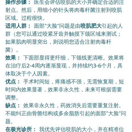
操作步骤：
 医生会评估咬肌的大小并确定合适的注
射点。然后，用细小的针头将肉毒杆菌注射到咬肌
区域。过程很快。
适用人群：
 面部“大脸”问题是由
咬肌肥大
引起的人
群（您可以通过咬紧牙齿并触摸下颌区域来测试；
如果肌肉明显突出，则说明您适合注射肉毒杆
菌）。
效果：
 下面部显得更纤细，下颌线更清晰。效果将
在治疗后2-4周内逐渐显现，并持续约3-6个月，具
体取决于个人因素。
优点：
 手术时间短，疼痛感不强，无需恢复期，短
时间内效果显著，效果非永久性，未来可根据需要
调整。
缺点：
 效果非永久性，药效消失后需要重复注射。
不能纠正由骨骼结构或多余脂肪引起的面部“大脸”问
题。
在极光诊所：
 我优先评估咬肌的大小，并在精准位