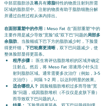
中胚层脂肪涉及
将
具有
溶脂
特性的物质注射到所需
区域的脂肪层中。注射的物质有助于脂肪细胞分解
并通过自然过程从体内排出。
在面部重塑中的作用：
Meso Fat 在“面部重塑”中的
主要作用是减少导致“宽脸”或“双下巴”问题的
局部多
余脂肪
。当脸颊或下巴下方的脂肪减少时，下脸显
得更纤细，
下巴轮廓更清晰
，双下巴问题减少，使
整体脸部显得更苗条。
程序步骤：
 医生将评估脂肪堆积的区域并确定
注射点。然后，将 Meso Fat 溶液用小针头注
射到脂肪区域。通常需要多次治疗（例如，3-5 
次治疗），间隔 1-2 周，以达到明显的效果。
适合哪些人？
 因脸颊脂肪堆积过多而导致“宽
脸”问题，或因脂肪堆积（不仅仅是皮肤下垂）
而导致双下巴问题的人。
结果：
 下脸显得更苗条，双下巴问题得到缓