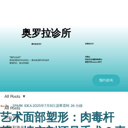
奥罗拉诊所
苏梅岛分行
素叻他尼分行
邓博士
“奥罗拉诊所”
阿皮拉克·翁索苏帕博士
领先的整形外科诊所之一 素叻他尼府专科诊所
整形外科 License 35777
整形外科、激光和美容
预约咨询
All Posts
SPARK IDEA
2025年7月8日
讀畢需時 26 分鐘
All Posts
艺术面部塑形：肉毒杆
外科手术
皮肤和激光