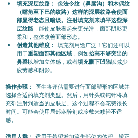
填充深层纹路：
 像
法令纹（鼻唇沟）和木偶纹
（嘴角至下巴的纹路）这样的深层纹路会使面
部显得老态且暗淡。注射填充剂来填平这些深
层纹路
，能使皮肤看起来更光滑，面部阴影更
柔和，整体改善面部形态。
创造其他维度：
 填充剂用途广泛！它们还可以
用于
重塑面部其他区域
，例如
抬高不够突出的
鼻梁
以增加立体感，或者
填充眼下凹陷
以减少
疲劳感和阴影。
操作步骤：
 医生将评估需要进行面部塑形的区域并
选择合适的填充剂类型。然后，用针头或钝针将填
充剂注射到适当的皮肤层。这个过程不会花费很长
时间。可能会使用局部麻醉剂或冷敷来减轻不适
感。
适用人群：
 适用于希望增加流失部位的体积、矫正