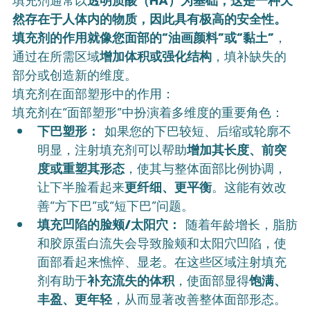
填充剂通常以
透明质酸（HA）为基础，这是一种天
然存在于人体内的物质，因此具有极高的安全性。
填充剂的作用就像您面部的“油画颜料”或“黏土”
，
通过在所需区域
增加体积或强化结构
，填补缺失的
部分或创造新的维度。
填充剂在面部塑形中的作用：
填充剂在“面部塑形”中扮演着多维度的重要角色：
下巴塑形：
 如果您的下巴较短、后缩或轮廓不
明显，注射填充剂可以帮助
增加其长度、前突
度或重塑其形态
，使其与整体面部比例协调，
让下半脸看起来
更纤细、更平衡
。这能有效改
善“方下巴”或“短下巴”问题。
填充凹陷的脸颊/太阳穴：
 随着年龄增长，脂肪
和胶原蛋白流失会导致脸颊和太阳穴凹陷，使
面部看起来憔悴、显老。在这些区域注射填充
剂有助于
补充流失的体积
，使面部显得
饱满、
丰盈、更年轻
，从而显著改善整体面部形态。