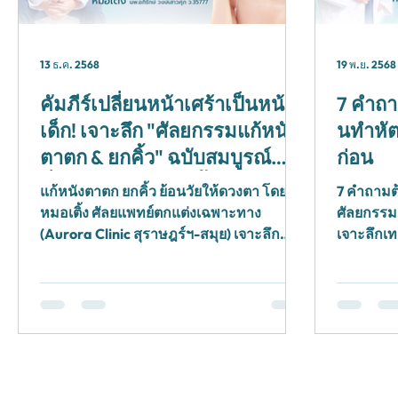
13 ธ.ค. 2568
19 พ.ย. 2568
คัมภีร์เปลี่ยนหน้าเศร้าเป็นหน้า
7 คำถา
เด็ก! เจาะลึก "ศัลยกรรมแก้หนัง
นทำหัต
ตาตก & ยกคิ้ว" ฉบับสมบูรณ์
ก่อน
ที่สุด เล่าโดย หมอเติ้ง ศัลยแพทย์
แก้หนังตาตก ยกคิ้ว ย้อนวัยให้ดวงตา โดย
7 คำถามต้
ตกแต่งเฉพาะทาง (Aurora
หมอเติ้ง ศัลยแพทย์ตกแต่งเฉพาะทาง
ศัลยกรรมต
Clinic สุราษฎร์ธานี - เกาะสมุย)
(Aurora Clinic สุราษฎร์ฯ-สมุย) เจาะลึก
เจาะลึกเท
เทคนิค Subbrow Lift แผลเนียน ปลอดภัย
มันตา, Ti
ปรึกษาคลิก!
กล้อง ที่
เกาะสมุย