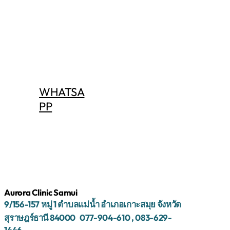
WHATSA
PP
Aurora Clinic Samui
9/156-157
หมู่
1
ตำบลแม่น้ำ
อำเภอเกาะสมุย
จังหวัด
สุราษฎร์ธานี
84000 077-904-610
,
083-629-
1446