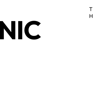
T
H
NIC