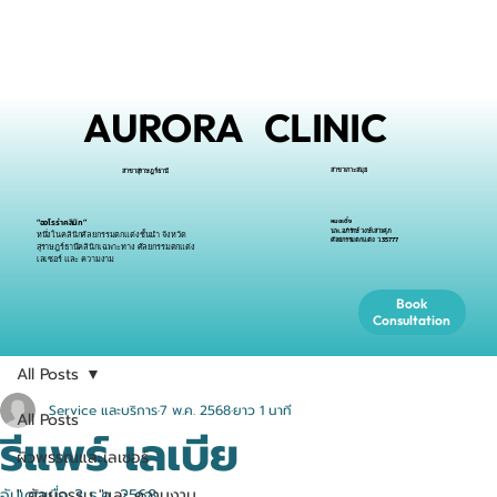
AURORA CLINIC
สาขาเกาะสมุย
สาขาสุราษฎร์ธานี
หมอเติ้ง
“ออโรร่าคลินิก”
นพ.อภิรักษ์ วงษ์เสาวศุภ
หนึ่งในคลินิกศัลยกรรมตกแต่งชั้นนำ จังหวัด
ศัลยกรรมตกแต่ง ว.35777
สุราษฎร์ธานีคลินิกเฉพาะทาง ศัลยกรรมตกแต่ง
เลเซอร์ และ ความงาม
Book
Consultation
All Posts
Service และบริการ
7 พ.ค. 2568
ยาว 1 นาที
All Posts
รีแพร์ เลเบีย
ผิวพรรณและเลเซอร์
อัปเดตเมื่อ
" ศัลยกรรม "และ ความงาม
3 ธ.ค. 2568