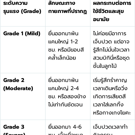
ระดับความ
ลักษณะทาง
ผลกระทบต่อการ
รุนแรง (Grade)
กายภาพที่ปรากฏ
ใช้ชีวิตและสุข
อนามัย
Grade 1 (Mild)
ยื่นออกมาพ้น
ไม่ค่อยมีอาการ
แคมใหญ่ 1-2 
เจ็บปวด แต่อาจ
ซม. หรือมีขอบสี
รู้สึกไม่มั่นใจเวลา
คล้ำเล็กน้อย
สวมบิกินี่หรือชุด
ชั้นในลูกไม้
Grade 2 
ยื่นออกมาพ้น
เริ่มรู้สึกรำคาญ
(Moderate)
แคมใหญ่ 2-4 
เวลาเดินหรือวิ่ง 
ซม. หรือสองข้าง
เกิดการเสียดสี
ไม่เท่ากันชัดเจน
เวลาใส่เลกกิ้ง 
หรือกางเกงโยคะ
Grade 3 
ยื่นออกมา 4-6 
เจ็บปวดเวลาทำ
(Severe)
ซม. เนื้อเยื่อหนา
กิจกรรม 