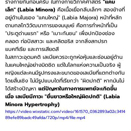
ร่างกายกันก่อนครับ ในทางกายวิภาคศาสตร์ 
"แคม
เล็ก" (Labia Minora)
 คือเนื้อเยื่อกลีบเล็กๆ สองข้างที่
อยู่ด้านในของ "แคมใหญ่" (Labia Majora) หน้าที่หลัก
ตามกลไกวิวัฒนาการของมนุษย์ คือการทำหน้าที่เป็น 
"ประตูด่านแรก" หรือ "เบาะกันชน" เพื่อปกป้องช่อง
คลอด ท่อปัสสาวะ และคลิตอริส จากสิ่งสกปรก 
แบคทีเรีย และการเสียดสี
ในสภาวะอุดมคติ เลเบียควรจะถูกห่อหุ้มและซ่อนอยู่ด้าน
ในแคมใหญ่อย่างมิดชิด แต่ในโลกแห่งความเป็นจริง ผู้
หญิงแต่ละคนมีรูปทรงและขนาดของเลเบียที่แตกต่างกัน
โดยสิ้นเชิง ไม่มีรูปแบบใดที่เรียกว่า "ผิดปกติ" หากมันไม่
ได้สร้างปัญหา 
แต่ปัญหาในทางการแพทย์จะเกิดขึ้น
เมื่อ เลเบียมีภาวะ "ยื่นยาวหรือใหญ่ผิดปกติ" (Labia 
Minora Hypertrophy)
https://video.wixstatic.com/video/161570_0362893a02c3414
89efe89badc49afda/720p/mp4/file.mp4