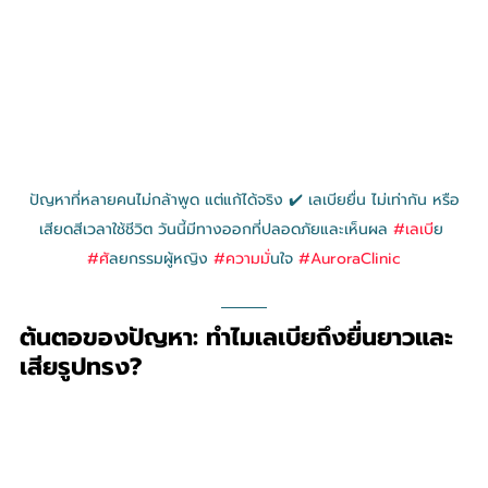
ปัญหาที่หลายคนไม่กล้าพูด แต่แก้ได้จริง ✔️ เลเบียยื่น ไม่เท่ากัน หรือ
เสียดสีเวลาใช้ชีวิต วันนี้มีทางออกที่ปลอดภัยและเห็นผล 
#เลเบ
ีย 
#ศ
ัลยกรรมผู้หญิง 
#ความม
ั่นใจ 
#AuroraClinic
ต้นตอของปัญหา: ทำไมเลเบียถึงยื่นยาวและ
เสียรูปทรง?