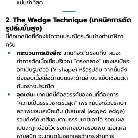
แม่นยำที่สุด
2. The Wedge Technique (เทคนิคการตัด
รูปลิ่มขั้นสูง)
นี่คือเทคนิคที่ต้องใช้ความประณีตระดับช่างทำนาฬิกา
ครับ
กระบวนการเชิงลึก:
 แทนที่จะตัดขอบทิ้ง ผมจะ
ทำการตัดเนื้อเยื่อบริเวณ "ตรงกลาง" ของเลเบียอ
อกเป็นรูปตัววี (V-shape) หรือรูปลิ่ม จากนั้นจึง
ดึงขอบเนื้อเยื่อด้านบนและด้านล่างมาเย็บเชื่อมติด
กันอย่างประณีต
จุดเด่น:
 เทคนิคนี้คือสวรรค์ของคนที่ต้องการ 
"ความเป็นธรรมชาติขั้นสุด" เพราะมันจะช่วยรักษา
สภาพขอบเลเบียเดิม (Natural jagged edge) 
รวมถึงรักษาสีขอบตามธรรมชาติเอาไว้ รอยแผล
เป็นจะถูกซ่อนไว้ตรงกลางขวางรอยพับ เมื่อแผล
หายสนิท จะแทบดูไม่ออกเลยว่าเคยผ่านการ