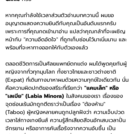
หากคุณกำลังใช้เวลาส่วนตัวอ่านบทความนี้ ผมขอ
อนุญาตแสดงความยินดีกับคุณเป็นอันดับแรกครับ 
เพราะการที่คุณกดเข้ามาอ่าน แปลว่าคุณกล้าที่จะเผชิญ
หน้ากับ "ความอึดอัดใจ" ที่ถูกเก็บซ่อนไว้มาเนิ่นนาน และ
พร้อมที่จะหาทางออกให้กับตัวเองแล้ว
ตลอดชีวิตการเป็นศัลยแพทย์ตกแต่ง ผมได้พูดคุยกับผู้
หญิงจากทั่วทุกมุมโลก ทั้งชาวไทยและชาวต่างชาติ 
(Expat) ที่เดินทางมาหาผมด้วยความทุกข์ใจเดียวกัน นั่น
คือความผิดปกติของสรีระที่เรียกว่า 
"แคมเล็ก" หรือ 
"เลเบีย" (Labia Minora)
 ในสังคมของเรา เรื่องของ
จุดซ่อนเร้นมักถูกตีตราว่าเป็นเรื่อง "ต้องห้าม" 
(Taboo) ผู้หญิงหลายคนถูกปลูกฝังว่า ความเจ็บปวด
เวลาใส่กางเกงยีนส์ ความรู้สึกเสียดสีจนอักเสบเวลาปั่น
จักรยาน หรืออาการคันเรื้อรังจากความอับชื้น เป็น