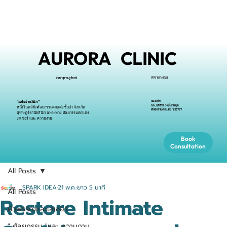
AURORA CLINIC
สาขาเกาะสมุย
สาขาสุราษฎร์ธานี
หมอเติ้ง
“ออโรร่าคลินิก”
นพ.อภิรักษ์ วงษ์เสาวศุภ
หนึ่งในคลินิกศัลยกรรมตกแต่งชั้นนำ จังหวัด
ศัลยกรรมตกแต่ง ว.35777
สุราษฎร์ธานีคลินิกเฉพาะทาง ศัลยกรรมตกแต่ง
เลเซอร์ และ ความงาม
Book
Consultation
All Posts
SPARK IDEA
21 พ.ค.
ยาว 5 นาที
All Posts
Restore Intimate
ผิวพรรณและเลเซอร์
" ศัลยกรรม "และ ความงาม